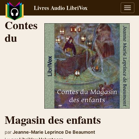
Livres Audio LibriVox
Bascu
la
Contes
navig
du
Magasin des enfants
par
Jeanne-Marie Leprince De Beaumont