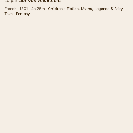
Lu par
LibriVox Volunteers
French · 1801 · 4h 25m ·
Children's Fiction
,
Myths
,
Legends & Fairy
Tales
,
Fantasy