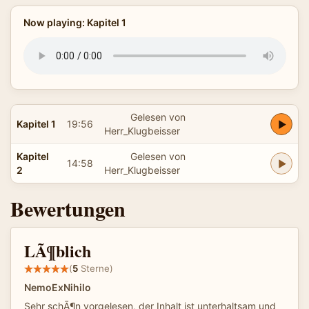
Now playing: Kapitel 1
Gelesen von
Kapitel 1
19:56
Herr_Klugbeisser
Kapitel
Gelesen von
14:58
2
Herr_Klugbeisser
Bewertungen
LÃ¶blich
(
5
Sterne)
NemoExNihilo
Sehr schÃ¶n vorgelesen, der Inhalt ist unterhaltsam und