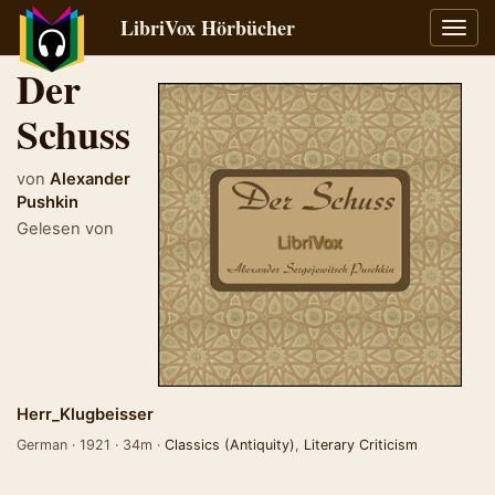
LibriVox Hörbücher
Navig
umsch
Der
Schuss
von
Alexander
Pushkin
Gelesen von
Herr_Klugbeisser
German · 1921 · 34m ·
Classics (Antiquity)
,
Literary Criticism