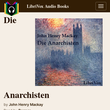
LibriVox Audio Books
Toggl
navig
Die
Anarchisten
by
John Henry Mackay