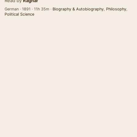
Read by
Ragnar
German · 1891 · 11h 35m ·
Biography & Autobiography
,
Philosophy
,
Political Science