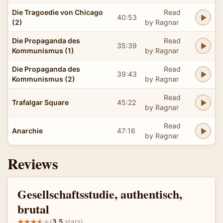
Die Tragoedie von Chicago
Read
40:53
(2)
by Ragnar
Die Propaganda des
Read
35:39
Kommunismus (1)
by Ragnar
Die Propaganda des
Read
39:43
Kommunismus (2)
by Ragnar
Read
Trafalgar Square
45:22
by Ragnar
Read
Anarchie
47:16
by Ragnar
Reviews
Gesellschaftsstudie, authentisch,
brutal
(
3.5
stars)