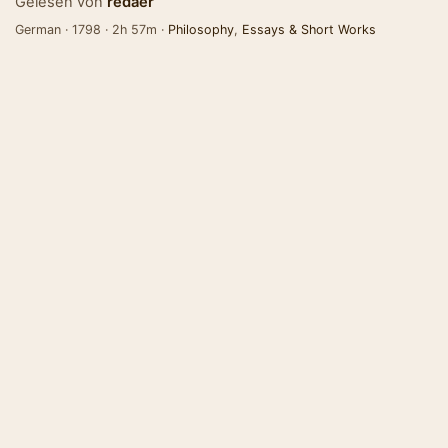
Gelesen von
redaer
German · 1798 · 2h 57m ·
Philosophy
,
Essays & Short Works