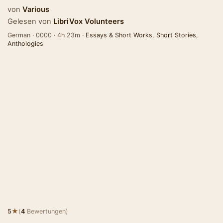
von
Various
Gelesen von
LibriVox Volunteers
German · 0000 · 4h 23m ·
Essays & Short Works
,
Short Stories
,
Anthologies
★
5
(
4
Bewertungen)