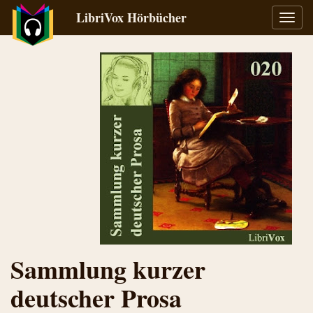
LibriVox Hörbücher
Navig
umsch
Sammlung kurzer
deutscher Prosa