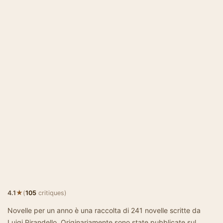
★
4.1
(
105
critiques)
Novelle per un anno è una raccolta di 241 novelle scritte da
Luigi Pirandello. Originariamente sono state pubblicate sul