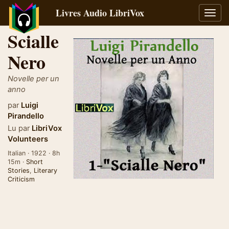
Livres Audio LibriVox
Bascu
la
Scialle
navig
Nero
Novelle per un
anno
par
Luigi
Pirandello
Lu par
LibriVox
Volunteers
Italian · 1922 · 8h
15m ·
Short
Stories
,
Literary
Criticism