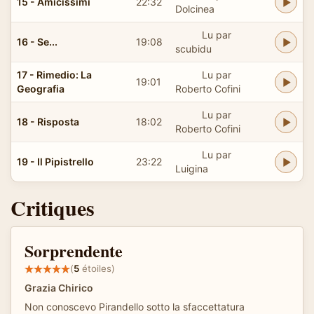
15 - Amicissimi
22:32
Dolcinea
Lu par
16 - Se...
19:08
scubidu
17 - Rimedio: La
Lu par
19:01
Geografia
Roberto Cofini
Lu par
18 - Risposta
18:02
Roberto Cofini
Lu par
19 - Il Pipistrello
23:22
Luigina
Critiques
Sorprendente
(
5
étoiles)
Grazia Chirico
Non conoscevo Pirandello sotto la sfaccettatura