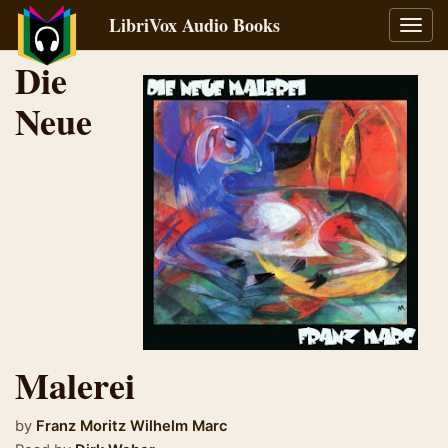
LibriVox Audio Books
Toggl
navig
Die
Neue
Malerei
by
Franz Moritz Wilhelm Marc