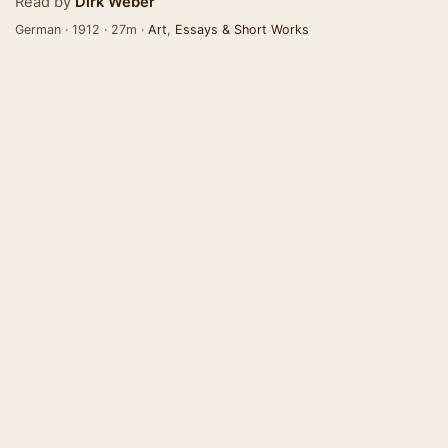
Read by
Dirk Weber
German · 1912 · 27m ·
Art
,
Essays & Short Works