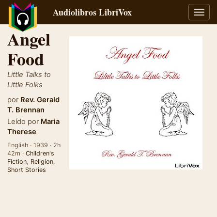
Audiolibros LibriVox
Alter
naveg
Angel
Food
Little Talks to
Little Folks
por
Rev. Gerald
T. Brennan
Leído por
Maria
Therese
English · 1939 · 2h
42m ·
Children's
Fiction
,
Religion
,
Short Stories