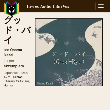
Livres Audio LibriVox
Bascu
la
グッ
navig
ド・バ
イ
par
Osamu
Dazai
Lu par
ekzemplaro
Japanese · 1948 ·
42m ·
Drama
,
Literary Criticism
,
Humor