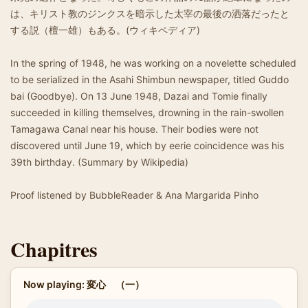
は、キリスト教のジンクスを暗示した太宰の最後の洒落だったと
する説（檀一雄）もある。(ウィキペディア)
In the spring of 1948, he was working on a novelette scheduled
to be serialized in the Asahi Shimbun newspaper, titled Guddo
bai (Goodbye). On 13 June 1948, Dazai and Tomie finally
succeeded in killing themselves, drowning in the rain-swollen
Tamagawa Canal near his house. Their bodies were not
discovered until June 19, which by eerie coincidence was his
39th birthday. (Summary by Wikipedia)
Proof listened by BubbleReader & Ana Margarida Pinho
Chapitres
Now playing: 変心 （一）