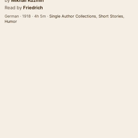
by
Mikhail Kuzmin
Read by
Friedrich
German · 1918 · 4h 5m ·
Single Author Collections
,
Short Stories
,
Humor