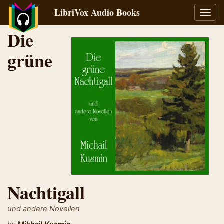
LibriVox Audio Books
Toggl
navig
Die
grüne
Nachtigall
und andere Novellen