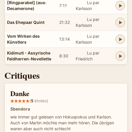
[Ringparabel] (aus:
Lu par
7:11
Decamerone)
Karlsson
Lu par
Das Ehepaar Quint
21:32
Karlsson
Vom Wirken des
Lu par
13:14
Künstlers
Karlsson
Kidimuti - Assyrische
Lu par
8:30
Feldherren-Novellette
Friedrich
Critiques
Danke
(
5
étoiles)
Sbendora
wie immer gut gelesen von Hokuspokus und Karlson.
Auch von Martin möchte man mehr hören. Die übrigen
waren aber auch nicht schlecht