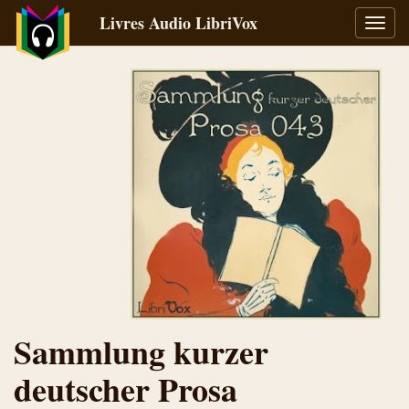
Livres Audio LibriVox
Bascu
la
navig
Sammlung kurzer
deutscher Prosa