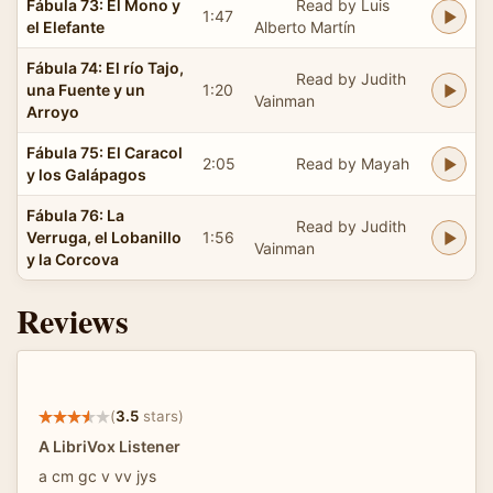
Fábula 73: El Mono y
Read by Luis
1:47
el Elefante
Alberto Martín
Fábula 74: El río Tajo,
Read by Judith
una Fuente y un
1:20
Vainman
Arroyo
Fábula 75: El Caracol
2:05
Read by Mayah
y los Galápagos
Fábula 76: La
Read by Judith
Verruga, el Lobanillo
1:56
Vainman
y la Corcova
Reviews
(
3.5
stars)
A LibriVox Listener
a cm gc v vv jys