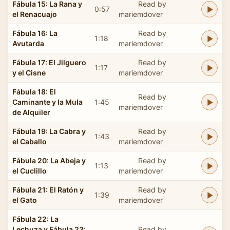
Fábula 15: La Rana y
Read by
0:57
el Renacuajo
mariemdover
Fábula 16: La
Read by
1:18
Avutarda
mariemdover
Fábula 17: El Jilguero
Read by
1:17
y el Cisne
mariemdover
Fábula 18: El
Read by
Caminante y la Mula
1:45
mariemdover
de Alquiler
Fábula 19: La Cabra y
Read by
1:43
el Caballo
mariemdover
Fábula 20: La Abeja y
Read by
1:13
el Cuclillo
mariemdover
Fábula 21: El Ratón y
Read by
1:39
el Gato
mariemdover
Fábula 22: La
Lechuza y Fábula 23:
Read by