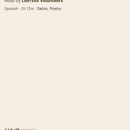
Read by
LibriVox Volunteers
Spanish · 2h 12m ·
Satire
,
Poetry
★
4.1
(
48
reviews)