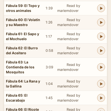
Fábula 59: El Topo y
Read by
1:39
otros animales
mariemdover
Fábula 60: El Volatín
Read by
1:26
y su Maestro
mariemdover
Fábula 61: El Sapo y
Read by
1:17
el Mochuelo
mariemdover
Fábula 62: El Burro
Read by
0:58
del Aceitero
mariemdover
Fábula 63: La
Read by
Contienda de los
3:09
mariemdover
Mosquitos
Fábula 64: La Rana y
Read by
1:04
la Gallina
mariemdover
Fábula 65: El
Read by
1:45
Escarabajo
mariemdover
Fábula 66: El Ricote
Read by