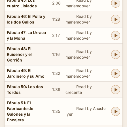
Fábula 45: Los
Read by
2:08
cuatro Lisiados
mariemdover
Fábula 46: El Pollo y
Read by
1:28
los dos Gallos
mariemdover
Fábula 47: La Urraca
Read by
2:17
y la Mona
mariemdover
Fábula 48: El
Read by
Ruiseñor y el
1:16
mariemdover
Gorrión
Fábula 49: El
Read by
1:32
Jardinero y su Amo
mariemdover
Fábula 50: Los dos
Read by
1:39
Tordos
crecente
Fábula 51: El
Fabricante de
Read by Anusha
1:35
Galones y la
Iyer
Encajera