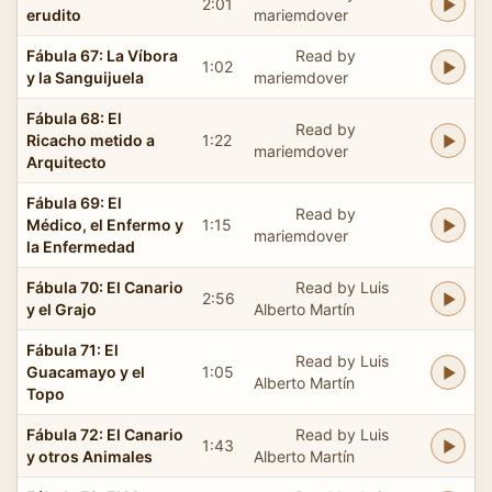
2:01
erudito
mariemdover
Fábula 67: La Víbora
Read by
1:02
y la Sanguijuela
mariemdover
Fábula 68: El
Read by
Ricacho metido a
1:22
mariemdover
Arquitecto
Fábula 69: El
Read by
Médico, el Enfermo y
1:15
mariemdover
la Enfermedad
Fábula 70: El Canario
Read by Luis
2:56
y el Grajo
Alberto Martín
Fábula 71: El
Read by Luis
Guacamayo y el
1:05
Alberto Martín
Topo
Fábula 72: El Canario
Read by Luis
1:43
y otros Animales
Alberto Martín