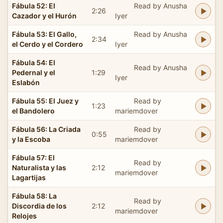
Fábula 52: El
Read by Anusha
2:26
Cazador y el Hurón
Iyer
Fábula 53: El Gallo,
Read by Anusha
2:34
el Cerdo y el Cordero
Iyer
Fábula 54: El
Read by Anusha
Pedernal y el
1:29
Iyer
Eslabón
Fábula 55: El Juez y
Read by
1:23
el Bandolero
mariemdover
Fábula 56: La Criada
Read by
0:55
y la Escoba
mariemdover
Fábula 57: El
Read by
Naturalista y las
2:12
mariemdover
Lagartijas
Fábula 58: La
Read by
Discordia de los
2:12
mariemdover
Relojes