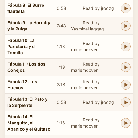
Fábula 8: El Burro
0:58
Read by jrodzg
flautista
Fábula 9: La Hormiga
Read by
2:43
y la Pulga
YasmineHaggag
Fábula 10: La
Read by
Parietaria y el
1:13
mariemdover
Tomillo
Fábula 11: Los dos
Read by
1:19
Conejos
mariemdover
Fábula 12: Los
Read by
2:18
Huevos
mariemdover
Fábula 13: El Pato y
0:58
Read by jrodzg
la Serpiente
Fábula 14: El
Read by
Manguito, el
1:16
mariemdover
Abanico y el Quitasol