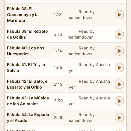
Fábula 38: El
Read by
Guacamayo y la
1:13
mariemdover
Marmota
Fábula 39: El Retrato
Read by
3:13
de Golilla
mariemdover
Fábula 40: Los dos
Read by
1:24
Huéspedes
mariemdover
Fábula 41: El Té y la
Read by Anusha
1:55
Salvia
Iyer
Fábula 42: El Gato, el
Read by Anusha
2:49
Lagarto y el Grillo
Iyer
Fábula 43: La Música
Read by Anusha
3:59
de los Animales
Iyer
Fábula 44: La Espada
Read by
2:26
y el Asador
mariemdover