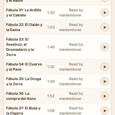
y el Ratón
Fábula 31: La Ardilla
Read by
1:30
y el Caballo
mariemdover
Fábula 32: El Galán y
Read by
1:03
la Dama
mariemdover
Fábula 33: El
Avestruz, el
Read by
1:46
Dromedario y la
mariemdover
Zorra
Fábula 34: El Cuervo
Read by
1:20
y el Pavo
mariemdover
Fábula 35: La Oruga
Read by
1:49
y la Zorra
mariemdover
Fábula 36: La
Read by
1:52
compra del Asno
mariemdover
Fábula 37: El Buey y
Read by
1:08
la Cigarra
mariemdover