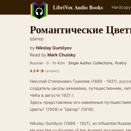
LibriVox Audio Books
Hardcopy
Романтические Цве
Шатер
by
Nikolay Gumilyov
Read by
Mark Chulsky
Russian · 0 · 1h 42m ·
Single Author Collections
,
Poetry
★
4.5
(
9
reviews)
Николай Степанович Гумилев (1886 - 1921), русс
создатель школы акмеизма, путешественник, лит
ЧеКа в августе 1921 г.
Здесь представлены его навеянные путешествия
Цветы" (1908) и "Шатер" (1916).
Nikolay Gumilyov (1886 - 1921), an influential Russian 
He was the co-founder of the Acmeist movement. H