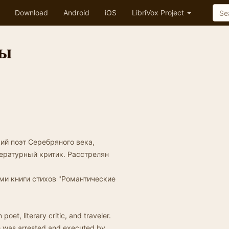
Download
Android
iOS
LibriVox Project
ты
кий поэт Серебряного века,
ературный критик. Расстрелян
ми книги стихов "Романтические
poet, literary critic, and traveler.
e was arrested and executed by