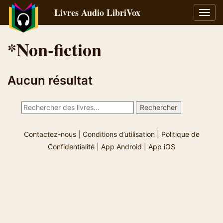
Livres Audio LibriVox
Bascu
la
navig
*Non-fiction
Aucun résultat
Contactez-nous
|
Conditions d’utilisation
|
Politique de
Confidentialité
|
App Android
|
App iOS