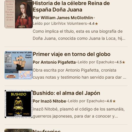
Historia de la célebre Reina de
España Doña Juana
Por
William James McGlothlin
•
Leído por LibriVox Volunteers
•
★
4.4
Como implica el título, esta es una biografía de
Doña Juana, conocida como Juana la Loca, hija
de Fernando II de Arag&o…
Primer viaje en torno del globo
Por
Antonio Pigafetta
•
Leído por Epachuko
•
★
4.5
Obra escrita por Antonio Pigafetta, cronista
cuyas notas y testimonio han servido para dar a
conocer la que fue la primera
circunnavegaci&oa…
Bushido: el alma del Japón
Por
Inazō Nitobe
•
Leído por Epachuko
•
★
4.6
Inazō Nitobé, plasmó el código de los samuráis,
guerreros japoneses, para dar a conocer y
difundir los valores y…
Naufragios