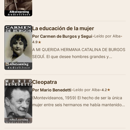
novelista, crítico literario y e…
La educación de la mujer
Por
Carmen de Burgos y Segui
•
Leído por Alba
•
★
4.9
A MI QUERIDA HERMANA CATALINA DE BURGOS
SEGUÍ. El que desee hombres grandes y
virtuosos, que eduque a las mujeres en la
grandeza …
Cleopatra
Por
Mario Benedetti
•
Leído por Alba
•
★
4.2
(Montevideanos, 1959) El hecho de ser la única
mujer entre seis hermanos me había mantenido
siempre en un casillero especial …