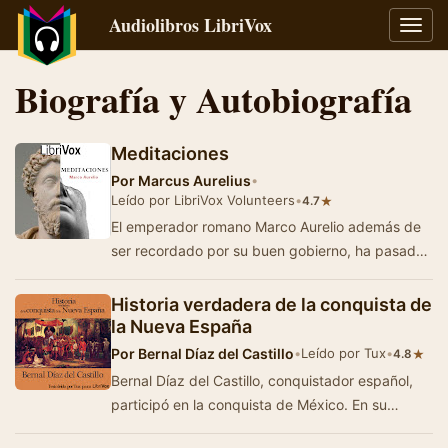
Audiolibros LibriVox
Alter
naveg
Biografía y Autobiografía
Meditaciones
Por
Marcus Aurelius
•
Leído por LibriVox Volunteers
•
★
4.7
El emperador romano Marco Aurelio además de
ser recordado por su buen gobierno, ha pasado
a la posteridad por esta obra singular&iacu…
Historia verdadera de la conquista de
la Nueva España
Por
Bernal Díaz del Castillo
•
Leído por Tux
•
★
4.8
Bernal Díaz del Castillo, conquistador español,
participó en la conquista de México. En su
Historia verdadera de…