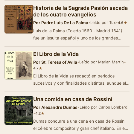
Historia de la Sagrada Pasión sacada
de los cuatro evangelios
Por
Padre Luis De La Palma
•
Leído por Tux
•
★
4.6
Luis de la Palma (Toledo 1560 - Madrid 1641)
fue un jesuita español y uno de los grandes
maestros espirituales del Siglo de oro a la …
El Libro de la Vida
Por
St. Teresa of Avila
•
Leído por Marian Martin
•
★
4.7
El Libro de la Vida se redactó en periodos
sucesivos y con finalidades distintas, aunque el
periodo de redacción definitivo su…
Una comida en casa de Rossini
Por
Alexandre Dumas
•
Leído por Carlos Lombardi
•
★
4.2
Dumas concurre a una cena en casa de Rossini
el célebre compositor y gran chef italiano. En esa