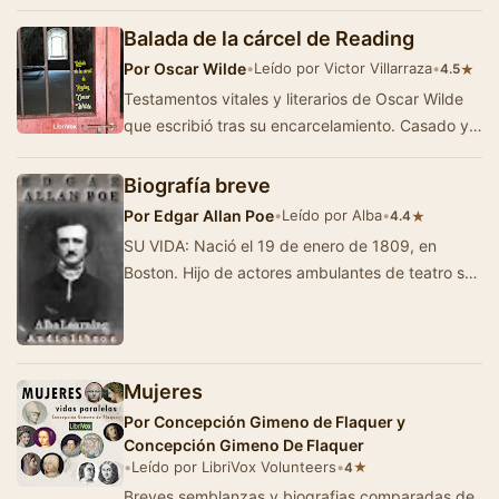
cena se encuentra con otros destacado…
Balada de la cárcel de Reading
Por
Oscar Wilde
•
Leído por Victor Villarraza
•
★
4.5
Testamentos vitales y literarios de Oscar Wilde
que escribió tras su encarcelamiento. Casado y
padre de dos hijos, Wilde era un decla…
Biografía breve
Por
Edgar Allan Poe
•
Leído por Alba
•
★
4.4
SU VIDA: Nació el 19 de enero de 1809, en
Boston. Hijo de actores ambulantes de teatro se
quedó Huérfano a los dos a&nt…
Mujeres
Por
Concepción Gimeno de Flaquer y
Concepción Gimeno De Flaquer
•
Leído por LibriVox Volunteers
•
★
4
Breves semblanzas y biografias comparadas de