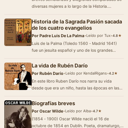
diversas mujeres a lo largo de la Historia.
Concepción Gimeno De Flaquer, toma como
refe…
Historia de la Sagrada Pasión sacada
de los cuatro evangelios
Por
Padre Luis De La Palma
•
Leído por Tux
•
★
4.8
Luis de la Palma (Toledo 1560 - Madrid 1641)
fue un jesuita español y uno de los grandes
maestros espirituales del Siglo de oro a la …
La vida de Rubén Darío
Por
Rubén Darío
•
Leído por KendalRigans
•
★
4.2
En este libro Ruben Darío nos narra su vida
desde que era un niño, hasta las épocas en las
que comenzó a escribi…
Biografías breves
Por
Oscar Wilde
•
Leído por Alba
•
★
4.7
(1854 - 1900) Oscar Wilde nació el 16 de
octubre de 1854 en Dublín. Poeta, dramaturgo,