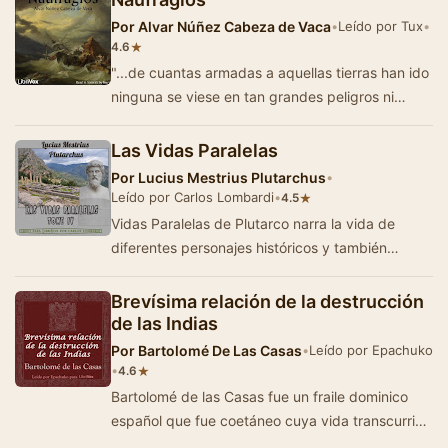
Por
Alvar Núñez Cabeza de Vaca
•
Leído por Tux
•
★
4.6
"...de cuantas armadas a aquellas tierras han ido
ninguna se viese en tan grandes peligros ni
tuviese tan miserable y desastrado fin, n…
Las Vidas Paralelas
Por
Lucius Mestrius Plutarchus
•
Leído por Carlos Lombardi
•
★
4.5
Vidas Paralelas de Plutarco narra la vida de
diferentes personajes históricos y también
compara unos con otros. Es un libro al…
Brevísima relación de la destrucción
de las Indias
Por
Bartolomé De Las Casas
•
Leído por Epachuko
•
★
4.6
Bartolomé de las Casas fue un fraile dominico
español que fue coetáneo cuya vida transcurrió
paralela a la llega…