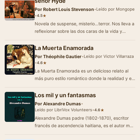
señor Hyde
Por
Robert Louis Stevenson
•
Leído por Mongope
•
★
4.5
Novela de suspense, misterio...terror. Nos lleva a
reflexionar sobre las dos caras de la vida y
también del ser humano: El bien y el …
La Muerta Enamorada
Por
Théophile Gautier
•
Leído por Victor Villarraza
•
★
4.6
La Muerta Enamorada es un delicioso relato al
más puro estilo romántico donde la realidad y el
sueño se confunden, y do…
Los mil y un fantasmas
Por
Alexandre Dumas
•
Leído por LibriVox Volunteers
•
★
4.6
Alexandre Dumas padre (1802-1870), escritor
francés de ascendencia haitiana, es el autor más
prolífico de su paí…