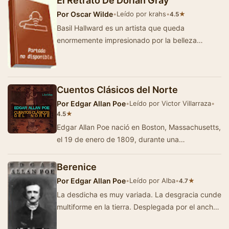
El Retrato De Dorian Gray
Por
Oscar Wilde
•
Leído por krahs
•
★
4.5
Basil Hallward es un artista que queda
enormemente impresionado por la belleza
estética de un joven llamado Dorian Gray y
comienza a …
Cuentos Clásicos del Norte
Por
Edgar Allan Poe
•
Leído por Victor Villarraza
•
★
4.5
Edgar Allan Poe nació en Boston, Massachusetts,
el 19 de enero de 1809, durante una
permanencia temporal de sus padres, que eran
acto…
Berenice
Por
Edgar Allan Poe
•
Leído por Alba
•
★
4.7
La desdicha es muy variada. La desgracia cunde
multiforme en la tierra. Desplegada por el ancho
horizonte, como el arco iris, sus colores so…