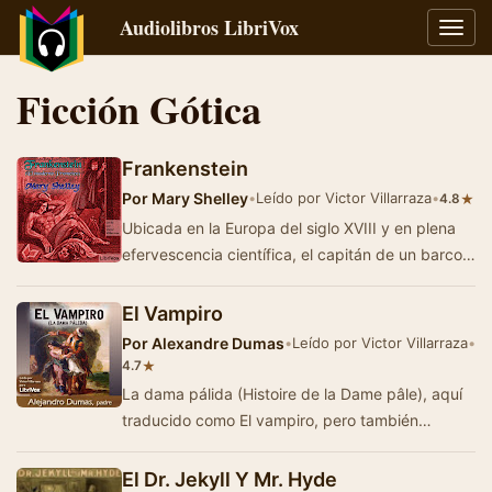
Audiolibros LibriVox
Alter
naveg
Ficción Gótica
Frankenstein
Por
Mary Shelley
•
Leído por Victor Villarraza
•
★
4.8
Ubicada en la Europa del siglo XVIII y en plena
efervescencia científica, el capitán de un barco
ballenero escribe a su herman…
El Vampiro
Por
Alexandre Dumas
•
Leído por Victor Villarraza
•
★
4.7
La dama pálida (Histoire de la Dame pâle), aquí
traducido como El vampiro, pero también
conocido como La bella va…
El Dr. Jekyll Y Mr. Hyde