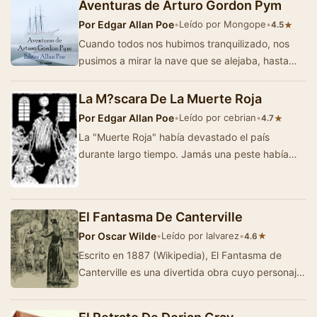
Aventuras de Arturo Gordon Pym
Por
Edgar Allan Poe
•
Leído por Mongope
•
★
4.5
Cuando todos nos hubimos tranquilizado, nos
pusimos a mirar la nave que se alejaba, hasta
que se perdió de vista. El tiempo empeoraba…
La M?scara De La Muerte Roja
Por
Edgar Allan Poe
•
Leído por cebrian
•
★
4.7
La "Muerte Roja" había devastado el país
durante largo tiempo. Jamás una peste había
sido tan fatal y …
El Fantasma De Canterville
Por
Oscar Wilde
•
Leído por lalvarez
•
★
4.6
Escrito en 1887 (Wikipedia), El Fantasma de
Canterville es una divertida obra cuyo personaje
principal, Sir Simon (el fantasma), tiene que l…