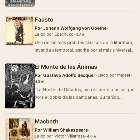
Fausto
Por
Johann Wolfgang von Goethe
•
Leído por Epachuko
•
★
4.7
Uno de los más grandes clásicos de la literatura,
leyenda atemporal, escrita por el más universal
de los alemanes: J.W…
El Monte de las Ánimas
Por
Gustavo Adolfo Bécquer
•
Leído por marzel
•
★
4.5
"La Noche de Difuntos, me despertó a no sé qué
hora el doble de las campanas. Su tañido
monótono y e…
Macbeth
Por
William Shakespeare
•
Leído por Victor Villarraza
•
★
4.6