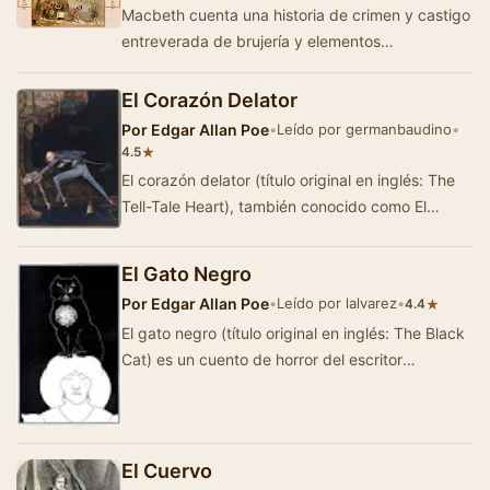
Macbeth cuenta una historia de crimen y castigo
entreverada de brujería y elementos
sobrenaturales. Amparado en las engañosas …
El Corazón Delator
Por
Edgar Allan Poe
•
Leído por germanbaudino
•
★
4.5
El corazón delator (título original en inglés: The
Tell-Tale Heart), también conocido como El
corazón rev…
El Gato Negro
Por
Edgar Allan Poe
•
Leído por lalvarez
•
★
4.4
El gato negro (título original en inglés: The Black
Cat) es un cuento de horror del escritor
estadounidense Edgar Allan Poe, a…
El Cuervo