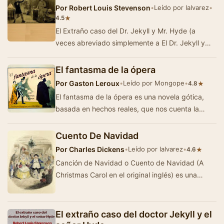
Por
Robert Louis Stevenson
•
Leído por lalvarez
•
★
4.5
El Extraño caso del Dr. Jekyll y Mr. Hyde (a
veces abreviado simplemente a El Dr. Jekyll y
Mr. Hyde) es una novela escrita por Robert…
El fantasma de la ópera
Por
Gaston Leroux
•
Leído por Mongope
•
★
4.8
El fantasma de la ópera es una novela gótica,
basada en hechos reales, que nos cuenta la
historia de Erik. Un ser extrañ…
Cuento De Navidad
Por
Charles Dickens
•
Leído por lalvarez
•
★
4.6
Canción de Navidad o Cuento de Navidad (A
Christmas Carol en el original inglés) es una
novela corta de carácter realis…
El extraño caso del doctor Jekyll y el