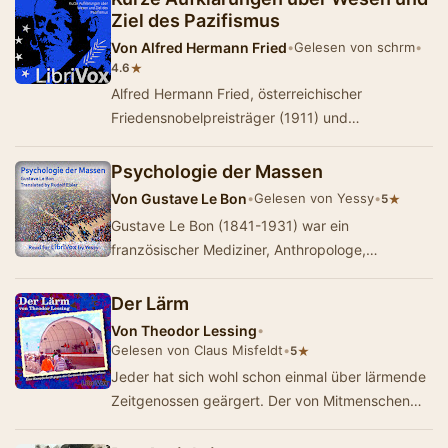
Ziel des Pazifismus
Von
Alfred Hermann Fried
•
Gelesen von schrm
•
★
4.6
Alfred Hermann Fried, österreichischer
Friedensnobelpreisträger (1911) und
Wegbegleiter von Bertha von Suttner
(Friedensnobelpreis…
Psychologie der Massen
Von
Gustave Le Bon
•
Gelesen von Yessy
•
★
5
Gustave Le Bon (1841-1931) war ein
französischer Mediziner, Anthropologe,
Psychologe, Soziologe und Erfinder. Er gilt als
einer der Beg…
Der Lärm
Von
Theodor Lessing
•
Gelesen von Claus Misfeldt
•
★
5
Jeder hat sich wohl schon einmal über lärmende
Zeitgenossen geärgert. Der von Mitmenschen
verursachte Krach ist seit je her e…