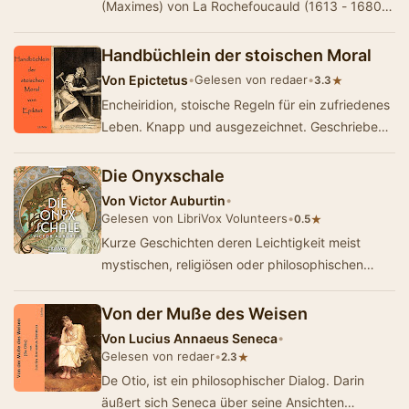
(Maximes) von La Rochefoucauld (1613 - 1680),
veröffentlicht 1678; übersetz…
Handbüchlein der stoischen Moral
Von
Epictetus
•
Gelesen von redaer
•
★
3.3
Encheiridion, stoische Regeln für ein zufriedenes
Leben. Knapp und ausgezeichnet. Geschrieben
von Epiktet (ca. 50-138). Übersetzun…
Die Onyxschale
Von
Victor Auburtin
•
Gelesen von LibriVox Volunteers
•
★
0.5
Kurze Geschichten deren Leichtigkeit meist
mystischen, religiösen oder philosophischen
Inhalt haben. Mit stellenweise hintergründi…
Von der Muße des Weisen
Von
Lucius Annaeus Seneca
•
Gelesen von redaer
•
★
2.3
De Otio, ist ein philosophischer Dialog. Darin
äußert sich Seneca über seine Ansichten