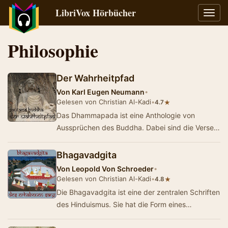
LibriVox Hörbücher
Navig
umsch
Philosophie
Der Wahrheitpfad
Von
Karl Eugen Neumann
•
Gelesen von Christian Al-Kadi
•
★
4.7
Das Dhammapada ist eine Anthologie von
Aussprüchen des Buddha. Dabei sind die Verse
so ausgewählt, dass sie den Kern der Lehre
des…
Bhagavadgita
Von
Leopold Von Schroeder
•
Gelesen von Christian Al-Kadi
•
★
4.8
Die Bhagavadgita ist eine der zentralen Schriften
des Hinduismus. Sie hat die Form eines
spirituellen Gedichts. Der vermutlich zwischen