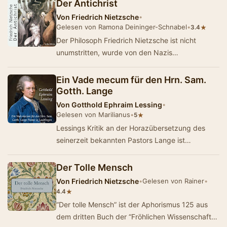
Der Antichrist
Von
Friedrich Nietzsche
•
Gelesen von Ramona Deininger-Schnabel
•
★
3.4
Der Philosoph Friedrich Nietzsche ist nicht
unumstritten, wurde von den Nazis
mißverstanden und für ihre Ideologie mißbrauc…
Ein Vade mecum für den Hrn. Sam.
Gotth. Lange
Von
Gotthold Ephraim Lessing
•
Gelesen von Marilianus
•
★
5
Lessings Kritik an der Horazübersetzung des
seinerzeit bekannten Pastors Lange ist
unerbittlich und von fast brutaler Genauigkeit.
Aus …
Der Tolle Mensch
Von
Friedrich Nietzsche
•
Gelesen von Rainer
•
★
4.4
“Der tolle Mensch” ist der Aphorismus 125 aus
dem dritten Buch der “Fröhlichen Wissenschaft”