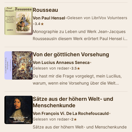
und befaßt sich mit dem Thema “Gott …
Rousseau
Von
Paul Hensel
•
Gelesen von LibriVox Volunteers
•
★
3.4
Monographie zu Leben und Werk Jean-Jacques
RousseausIn diesem Werk erörtert Paul Hensel in
groben Zügen das Leben und Werk des oft…
Von der göttlichen Vorsehung
Von
Lucius Annaeus Seneca
•
Gelesen von redaer
•
★
3.5
Du hast mir die Frage vorgelegt, mein Lucilius,
warum, wenn eine Vorsehung über die Welt
walte, den Guten doch so viele Übel zusto…
Sätze aus der höhern Welt- und
Menschenkunde
Von
François Vi. De La Rochefoucauld
•
Gelesen von redaer
•
★
2
Sätze aus der höhern Welt- und Menschenkunde