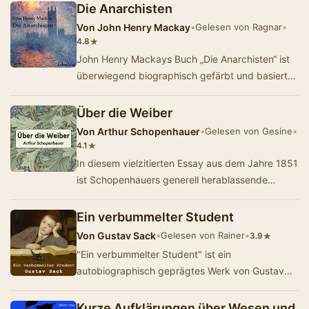
Zeit…
Die Anarchisten
Von
John Henry Mackay
•
Gelesen von Ragnar
•
★
4.8
John Henry Mackays Buch „Die Anarchisten“ ist
überwiegend biographisch gefärbt und basiert
auf eigenen Erlebnissen. Anhand zweier …
Über die Weiber
Von
Arthur Schopenhauer
•
Gelesen von Gesine
•
★
4.1
In diesem vielzitierten Essay aus dem Jahre 1851
ist Schopenhauers generell herablassende
Einstellung zu Frauen zusammengefaßt.
Frauen…
Ein verbummelter Student
Von
Gustav Sack
•
Gelesen von Rainer
•
★
3.9
"Ein verbummelter Student" ist ein
autobiographisch geprägtes Werk von Gustav
Sack (1885-1916), einem heute fast
vergessenen,…
Kurze Aufklärungen über Wesen und