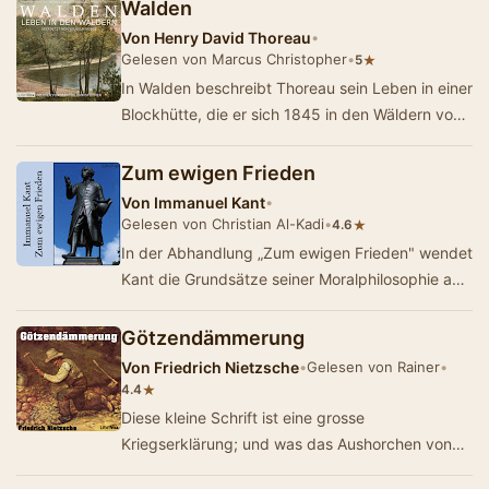
dem …
Walden
Von
Henry David Thoreau
•
Gelesen von Marcus Christopher
•
★
5
In Walden beschreibt Thoreau sein Leben in einer
Blockhütte, die er sich 1845 in den Wäldern von
Concord (Massachusetts) am See Wa…
Zum ewigen Frieden
Von
Immanuel Kant
•
Gelesen von Christian Al-Kadi
•
★
4.6
In der Abhandlung „Zum ewigen Frieden" wendet
Kant die Grundsätze seiner Moralphilosophie auf
die Beziehungen zwischen Staaten an.…
Götzendämmerung
Von
Friedrich Nietzsche
•
Gelesen von Rainer
•
★
4.4
Diese kleine Schrift ist eine grosse
Kriegserklärung; und was das Aushorchen von
Götzen anbetrifft, so sind es dies Mal keine