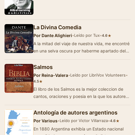
el perfume del tabaco rubio …
La Divina Comedia
Por
Dante Alighieri
•
Leído por Tux
•
★
4.6
A la mitad del viaje de nuestra vida, me encontré
en una selva oscura por haberme apartado del
camino recto. ¡Ah! ¡Cuan p…
Salmos
Por
Reina-Valera
•
Leído por LibriVox Volunteers
•
★
4.5
El libro de los Salmos es la mejor coleccion de
cantos, oraciones y poesia en la que los autores,
incluyendo al rey David, hablan con Dios d…
Antología de autores argentinos
Por
Various
•
Leído por Victor Villarraza
•
★
4.6
En 1880 Argentina exhibía un Estado nacional