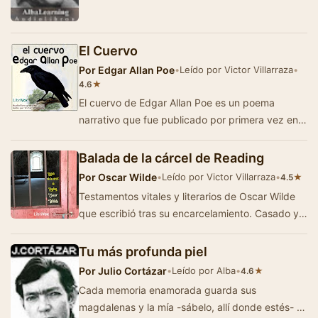
El Cuervo
Por
Edgar Allan Poe
•
Leído por Victor Villarraza
•
★
4.6
El cuervo de Edgar Allan Poe es un poema
narrativo que fue publicado por primera vez en
el año 1845 durante el mes de enero, es uno d…
Balada de la cárcel de Reading
Por
Oscar Wilde
•
Leído por Victor Villarraza
•
★
4.5
Testamentos vitales y literarios de Oscar Wilde
que escribió tras su encarcelamiento. Casado y
padre de dos hijos, Wilde era un decla…
Tu más profunda piel
Por
Julio Cortázar
•
Leído por Alba
•
★
4.6
Cada memoria enamorada guarda sus
magdalenas y la mía -sábelo, allí donde estés- es