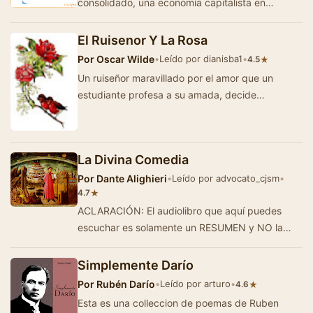
consolidado, una economía capitalista en
expansión, una sociedad din&aacut…
El Ruisenor Y La Rosa
Por
Oscar Wilde
•
Leído por dianisba1
•
★
4.5
Un ruiseñor maravillado por el amor que un
estudiante profesa a su amada, decide
sacrificarlo todo para darles la felicidad. Una
rosa…
La Divina Comedia
Por
Dante Alighieri
•
Leído por advocato_cjsm
•
★
4.7
ACLARACIÓN: El audiolibro que aquí puedes
escuchar es solamente un RESUMEN y NO la
obra original completa. Además, exis…
Simplemente Darío
Por
Rubén Darío
•
Leído por arturo
•
★
4.6
Esta es una colleccion de poemas de Ruben