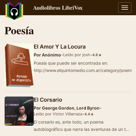
Audiolibros LibriVox
Alter
naveg
Poesía
El Amor Y La Locura
Por
Anónimo
•
Leído por josh
•
★
4.6
Poesía que puede ser encontrada en:
http://www.elquintomedio.com.ar/category/poemas
El Corsario
Por
George Gordon, Lord Byron
•
Leído por Victor Villarraza
•
★
4.4
El corsario es, ante todo, un poema
autobiográfico que narra las aventuras de un tal