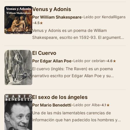
Conrado, un corsario rechazado por la sociedad
-…
Venus y Adonis
Por
William Shakespeare
•
Leído por KendalRigans
•
★
4.5
Venus y Adonis es un poema de William
Shakespeare, escrito en 1592-93. El argumento
está basado en pasajes de las metamorfosis de
Ovi…
El Cuervo
Por
Edgar Allan Poe
•
Leído por cebrian
•
★
4.6
El cuervo (inglés: The Raven) es un poema
narrativo escrito por Edgar Allan Poe y su
composición poética más fam…
El sexo de los ángeles
Por
Mario Benedetti
•
Leído por Alba
•
★
4.1
Una de las más lamentables carencias de
información que han padecido los hombres y
mujeres de todas las épocas, se rela…