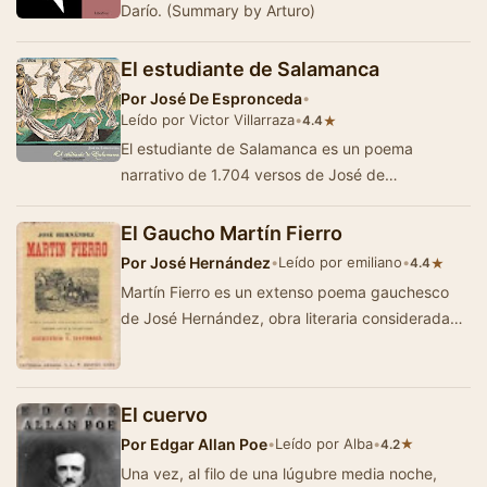
Darío. (Summary by Arturo)
El estudiante de Salamanca
Por
José De Espronceda
•
Leído por Victor Villarraza
•
★
4.4
El estudiante de Salamanca es un poema
narrativo de 1.704 versos de José de
Espronceda cuya versión completa se publicó…
El Gaucho Martín Fierro
Por
José Hernández
•
Leído por emiliano
•
★
4.4
Martín Fierro es un extenso poema gauchesco
de José Hernández, obra literaria considerada
ejemplar del género ga…
El cuervo
Por
Edgar Allan Poe
•
Leído por Alba
•
★
4.2
Una vez, al filo de una lúgubre media noche,