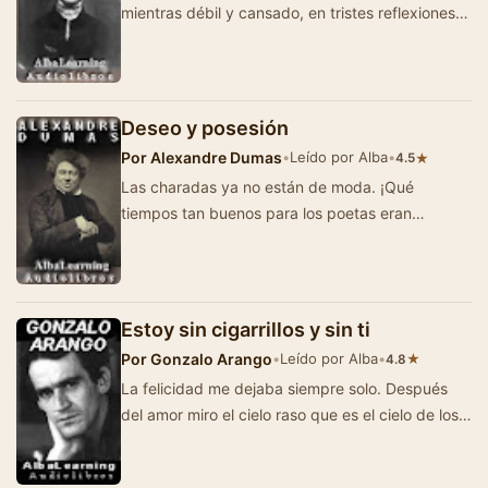
mientras débil y cansado, en tristes reflexiones
embebido, …
Deseo y posesión
Por
Alexandre Dumas
•
Leído por Alba
•
★
4.5
Las charadas ya no están de moda. ¡Qué
tiempos tan buenos para los poetas eran
aquellos en que Le Mercure proponí…
Estoy sin cigarrillos y sin ti
Por
Gonzalo Arango
•
Leído por Alba
•
★
4.8
La felicidad me dejaba siempre solo. Después
del amor miro el cielo raso que es el cielo de los
amantes: vacío de cal blanca…