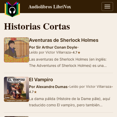
Audiolibros LibriVox
Alter
naveg
Historias Cortas
Aventuras de Sherlock Holmes
Por
Sir Arthur Conan Doyle
•
Leído por Victor Villarraza
•
★
4.7
Las aventuras de Sherlock Holmes (en inglés:
The Adventures of Sherlock Holmes) es una
colección de doce cuentos escritos por …
El Vampiro
Por
Alexandre Dumas
•
Leído por Victor Villarraza
•
★
4.7
La dama pálida (Histoire de la Dame pâle), aquí
traducido como El vampiro, pero también
conocido como La bella va…