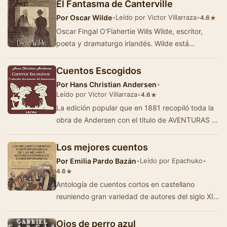
El Fantasma de Canterville
Por
Oscar Wilde
•
Leído por Victor Villarraza
•
★
4.6
Oscar Fingal O'Flahertie Wills Wilde, escritor,
poeta y dramaturgo irlandés. Wilde está
considerado como uno de los dramaturgo…
Cuentos Escogidos
Por
Hans Christian Andersen
•
Leído por Victor Villarraza
•
★
4.6
La edición popular que en 1881 recopiló toda la
obra de Andersen con el titulo de AVENTURAS E
HISTORIAS, lleva al final unas n…
Los mejores cuentos
Por
Emilia Pardo Bazán
•
Leído por Epachuko
•
★
4.6
Antología de cuentos cortos en castellano
reuniendo gran variedad de autores del siglo XIX
, algunos tan destacados como Benito P&eac…
Ojos de perro azul