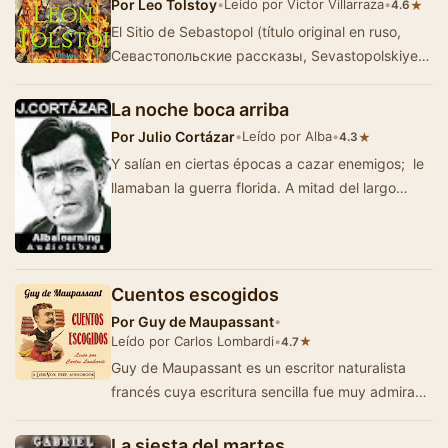
Por
Leo Tolstoy
•
Leído por Victor Villarraza
•
★
4.6
El Sitio de Sebastopol (título original en ruso,
Севастопольские рассказы, Sevastopolskiye
rasskazy) son tres relatos cortos escritos…
La noche boca arriba
Por
Julio Cortázar
•
Leído por Alba
•
★
4.3
Y salían en ciertas épocas a cazar enemigos; le
llamaban la guerra florida. A mitad del largo
zaguán del ho…
Cuentos escogidos
Por
Guy de Maupassant
•
Leído por Carlos Lombardi
•
★
4.7
Guy de Maupassant es un escritor naturalista
francés cuya escritura sencilla fue muy admirada
en su tiempo y escritores posteriores a…
La siesta del martes