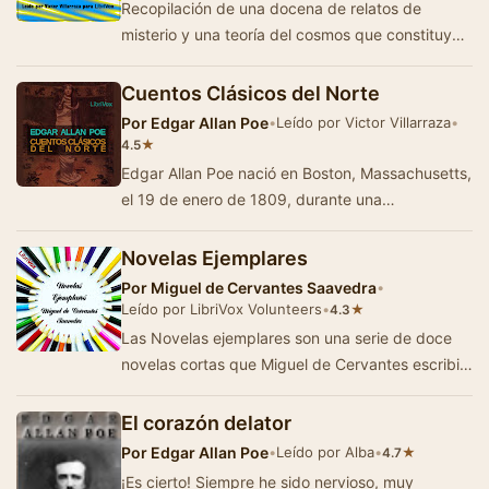
Recopilación de una docena de relatos de
misterio y una teoría del cosmos que constituyen
un pilar fundamental para el desarro…
Cuentos Clásicos del Norte
Por
Edgar Allan Poe
•
Leído por Victor Villarraza
•
★
4.5
Edgar Allan Poe nació en Boston, Massachusetts,
el 19 de enero de 1809, durante una
permanencia temporal de sus padres, que eran
acto…
Novelas Ejemplares
Por
Miguel de Cervantes Saavedra
•
Leído por LibriVox Volunteers
•
★
4.3
Las Novelas ejemplares son una serie de doce
novelas cortas que Miguel de Cervantes escribió
entre 1590 y 1612. En un principio recib…
El corazón delator
Por
Edgar Allan Poe
•
Leído por Alba
•
★
4.7
¡Es cierto! Siempre he sido nervioso, muy