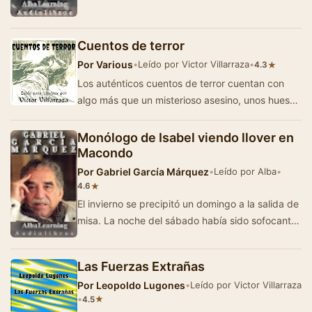
Cuentos de terror
Por
Various
•
Leído por Victor Villarraza
•
★
4.3
Los auténticos cuentos de terror cuentan con
algo más que un misterioso asesino, unos huesos
ensangrentados o unos espectros a…
Monólogo de Isabel viendo llover en
Macondo
Por
Gabriel García Márquez
•
Leído por Alba
•
★
4.6
El invierno se precipitó un domingo a la salida de
misa. La noche del sábado había sido sofocante.
Pero aún en l…
Las Fuerzas Extrañas
Por
Leopoldo Lugones
•
Leído por Victor Villarraza
•
★
4.5