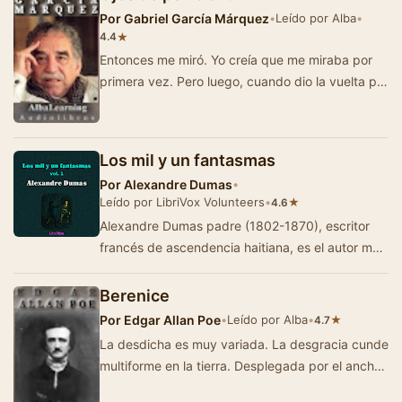
Por
Gabriel García Márquez
•
Leído por Alba
•
★
4.4
Entonces me miró. Yo creía que me miraba por
primera vez. Pero luego, cuando dio la vuelta por
detrás del velador y yo …
Los mil y un fantasmas
Por
Alexandre Dumas
•
Leído por LibriVox Volunteers
•
★
4.6
Alexandre Dumas padre (1802-1870), escritor
francés de ascendencia haitiana, es el autor más
prolífico de su paí…
Berenice
Por
Edgar Allan Poe
•
Leído por Alba
•
★
4.7
La desdicha es muy variada. La desgracia cunde
multiforme en la tierra. Desplegada por el ancho
horizonte, como el arco iris, sus colores so…