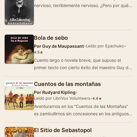
nervioso, terriblemente nervioso. ¿Pero por qué
afirman ustedes que estoy loco…
Bola de sebo
Por
Guy de Maupassant
•
Leído por Epachuko
•
★
4.5
Cuento largo o novela breve, que supuso el
primer texto con cierto éxito del maestro Guy de
Maupassant. Durante la guerra franco-prus…
Cuentos de las montañas
Por
Rudyard Kipling
•
Leído por LibriVox Volunteers
•
★
4.4
Aventurarnos en los “Cuentos de las Montañas”
es zambullirnos sin concesiones en los antiguos
días de la India durante la domi…
El Sitio de Sebastopol