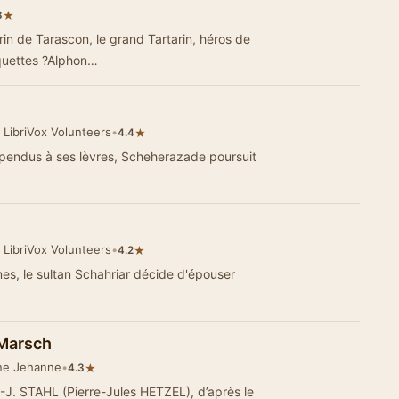
★
8
rin de Tarascon, le grand Tartarin, héros de
quettes ?Alphon…
 LibriVox Volunteers
•
★
4.4
 pendus à ses lèvres, Scheherazade poursuit
 LibriVox Volunteers
•
★
4.2
mes, le sultan Schahriar décide d'épouser
 Marsch
ane Jehanne
•
★
4.3
.-J. STAHL (Pierre-Jules HETZEL), d’après le