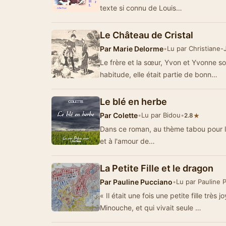
texte si connu de Louis…
Le Château de Cristal
Par
Marie Delorme
•
Lu par Christiane
Le frère et la sœur, Yvon et Yvonne so
habitude, elle était partie de bonn…
Le blé en herbe
Par
Colette
•
Lu par Bidou
•
★
2.8
Dans ce roman, au thème tabou pour l’é
et à l'amour de…
La Petite Fille et le dragon
Par
Pauline Pucciano
•
Lu par Pauline 
« Il était une fois une petite fille très 
Minouche, et qui vivait seule …