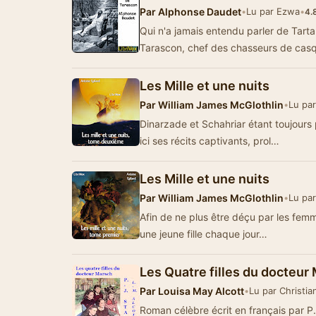
Par
Alphonse Daudet
•
Lu par Ezwa
•
4.
Qui n'a jamais entendu parler de Tarta
Tarascon, chef des chasseurs de cas
Les Mille et une nuits
Par
William James McGlothlin
•
Lu par
Dinarzade et Schahriar étant toujours
ici ses récits captivants, prol…
Les Mille et une nuits
Par
William James McGlothlin
•
Lu par
Afin de ne plus être déçu par les fem
une jeune fille chaque jour…
Les Quatre filles du docteur
Par
Louisa May Alcott
•
Lu par Christi
Roman célèbre écrit en français par P