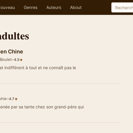
ouveau
Genres
Auteurs
About
adultes
s en Chine
-Boulet
•
★
4.5
st indifférent à tout et ne connaît pas le
phie
•
★
4.7
 amenée par sa tante chez son grand-père qui