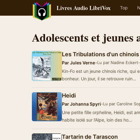
Livres Audio LibriVox
Top
N
Adolescents et jeunes 
Les Tribulations d'un chinoi
Par
Jules Verne
•
Lu par Nadine Eckert
Kin-Fo est un jeune chinois riche, qui e
bonheur. Un jour, il se retrouve ruin…
Heidi
Par
Johanna Spyri
•
Lu par Caroline So
Une petite fille orpheline, Heidi, est
habite isolé sur l’Alpe, loin des ho…
Tartarin de Tarascon