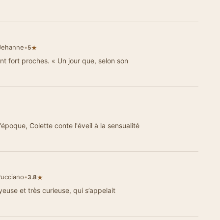
-Jehanne
•
★
5
nt fort proches. « Un jour que, selon son
poque, Colette conte l'éveil à la sensualité
Pucciano
•
★
3.8
joyeuse et très curieuse, qui s’appelait