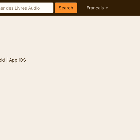
Search
Français
oid
|
App iOS