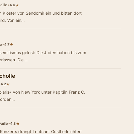
ille
•
★
4.6
im Kloster von Sendomir ein und bitten dort
ird. Von ein…
le
•
★
4.7
semitismus gelöst: Die Juden haben bis zum
erlassen. Die …
cholle
•
★
4.2
olaris« von New York unter Kapitän Franz C.
hnorden…
aille
•
★
4.8
Konzerts drängt Leutnant Gustl erleichtert