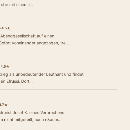
obe mit einem i…
•
★
4.5
er Abendgesellschaft auf einen
 Sofort voneinander angezogen, tre…
•
★
4.5
krieg als unbedeutender Leutnant und findet
den Efrussi. Dort…
★
4.7
okurist Josef K. eines Verbrechens
hm nicht mitgeteilt, auch n&aum…