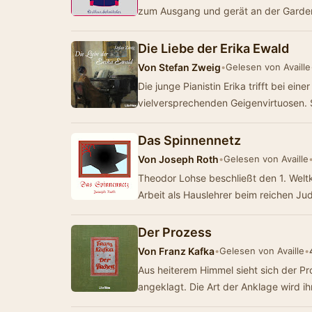
zum Ausgang und gerät an der Garder
Die Liebe der Erika Ewald
Von
Stefan Zweig
•
Gelesen von Availle
Die junge Pianistin Erika trifft bei ein
vielversprechenden Geigenvirtuosen.
Das Spinnennetz
Von
Joseph Roth
•
Gelesen von Availle
Theodor Lohse beschließt den 1. Welt
Arbeit als Hauslehrer beim reichen Ju
Der Prozess
Von
Franz Kafka
•
Gelesen von Availle
•
Aus heiterem Himmel sieht sich der Pr
angeklagt. Die Art der Anklage wird i