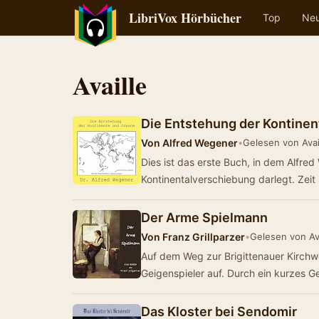
LibriVox Hörbücher
Top
Ne
Availle
Die Entstehung der Kontine
Von
Alfred Wegener
•
Gelesen von Avai
Dies ist das erste Buch, in dem Alfre
Kontinentalverschiebung darlegt. Zei
Der Arme Spielmann
Von
Franz Grillparzer
•
Gelesen von Ava
Auf dem Weg zur Brigittenauer Kirchwei
Geigenspieler auf. Durch ein kurzes 
Das Kloster bei Sendomir