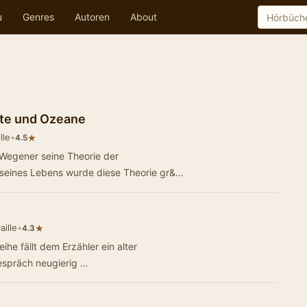
u
Genres
Autoren
About
nte und Ozeane
lle
•
★
4.5
d Wegener seine Theorie der
t seines Lebens wurde diese Theorie gr&…
ille
•
★
4.3
he fällt dem Erzähler ein alter
Gespräch neugierig …