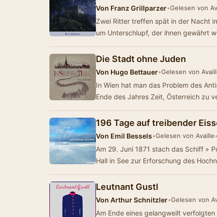
Von
Franz Grillparzer
•
Gelesen von Ava
Zwei Ritter treffen spät in der Nacht 
um Unterschlupf, der ihnen gewährt w
Die Stadt ohne Juden
Von
Hugo Bettauer
•
Gelesen von Avail
In Wien hat man das Problem des Anti
Ende des Jahres Zeit, Österreich zu v
196 Tage auf treibender Eiss
Von
Emil Bessels
•
Gelesen von Availle
Am 29. Juni 1871 stach das Schiff » P
Hall in See zur Erforschung des Hoc
Leutnant Gustl
Von
Arthur Schnitzler
•
Gelesen von Av
Am Ende eines gelangweilt verfolgten 