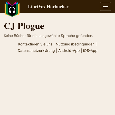
LibriVox Hörbücher
Navig
umsch
CJ Plogue
Keine Bücher für die ausgewählte Sprache gefunden.
Kontaktieren Sie uns
|
Nutzungsbedingungen
|
Datenschutzerklärung
|
Android-App
|
iOS-App