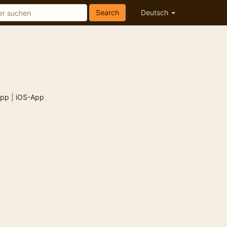
Search
Deutsch
App
|
iOS-App