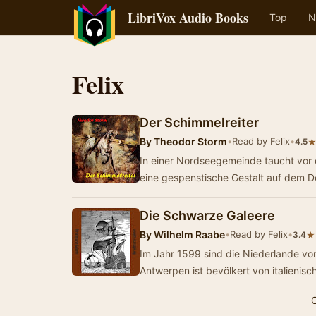
LibriVox Audio Books
Top
N
Felix
Der Schimmelreiter
By
Theodor Storm
•
Read by Felix
•
4.5
In einer Nordseegemeinde taucht vor
eine gespenstische Gestalt auf dem De
Die Schwarze Galeere
By
Wilhelm Raabe
•
Read by Felix
•
★
3.4
Im Jahr 1599 sind die Niederlande vo
Antwerpen ist bevölkert von italienis
C