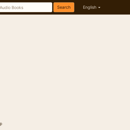
Search
English
p