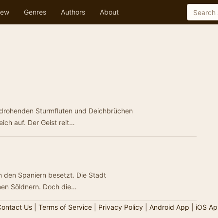
ew
Genres
Authors
About
★
 drohenden Sturmfluten und Deichbrüchen
ich auf. Der Geist reit…
n den Spaniern besetzt. Die Stadt
chen Söldnern. Doch die…
ontact Us
|
Terms of Service
|
Privacy Policy
|
Android App
|
iOS Ap