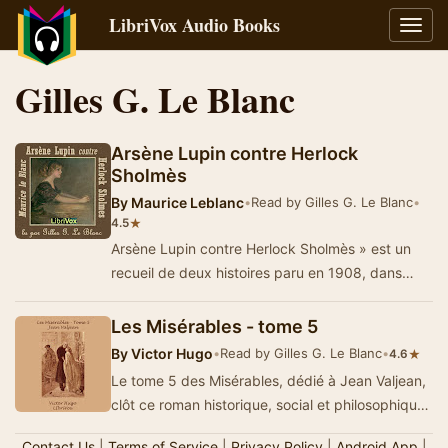
LibriVox Audio Books
Toggl
navig
Gilles G. Le Blanc
Arsène Lupin contre Herlock
Sholmès
By
Maurice Leblanc
•
Read by Gilles G. Le Blanc
•
★
4.5
Arsène Lupin contre Herlock Sholmès » est un
recueil de deux histoires paru en 1908, dans
lequel Maurice Leblanc introdu…
Les Misérables - tome 5
By
Victor Hugo
•
Read by Gilles G. Le Blanc
•
★
4.6
Le tome 5 des Misérables, dédié à Jean Valjean,
clôt ce roman historique, social et philosophique
dans leq…
Contact Us
|
Terms of Service
|
Privacy Policy
|
Android App
|