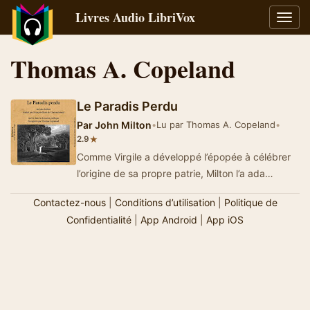
Livres Audio LibriVox
Bascu
la
navig
Thomas A. Copeland
Le Paradis Perdu
Par
John Milton
•
Lu par Thomas A. Copeland
•
★
2.9
Comme Virgile a développé l’épopée à célébrer
l’origine de sa propre patrie, Milton l’a ada…
Contactez-nous
|
Conditions d’utilisation
|
Politique de
Confidentialité
|
App Android
|
App iOS