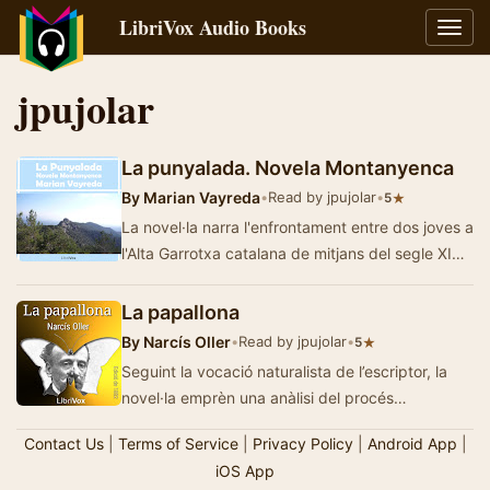
LibriVox Audio Books
Toggl
navig
jpujolar
La punyalada. Novela Montanyenca
By
Marian Vayreda
•
Read by jpujolar
•
★
5
La novel·la narra l'enfrontament entre dos joves a
l'Alta Garrotxa catalana de mitjans del segle XIX.
El conflicte arrossega tota la …
La papallona
By
Narcís Oller
•
Read by jpujolar
•
★
5
Seguint la vocació naturalista de l’escriptor, la
novel·la emprèn una anàlisi del procés
d’enamorament de…
Contact Us
|
Terms of Service
|
Privacy Policy
|
Android App
|
iOS App