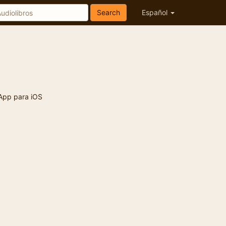
Search
Español
App para iOS