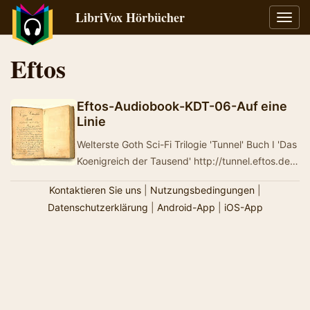
LibriVox Hörbücher
Navig
umsch
Eftos
Eftos-Audiobook-KDT-06-Auf eine
Linie
Welterste Goth Sci-Fi Trilogie 'Tunnel' Buch I 'Das
Koenigreich der Tausend' http://tunnel.eftos.de
E-Book, Webaudio, PDF, MP3, Buch & H…
Kontaktieren Sie uns
|
Nutzungsbedingungen
|
Datenschutzerklärung
|
Android-App
|
iOS-App