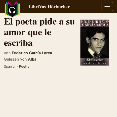
LibriVox Hörbücher
Navig
umsch
El poeta pide a su
amor que le
escriba
von
Federico García Lorca
Gelesen von
Alba
Spanish ·
Poetry