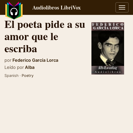
Audiolibros LibriVox
Alter
naveg
El poeta pide a su
amor que le
escriba
por
Federico García Lorca
Leído por
Alba
Spanish ·
Poetry