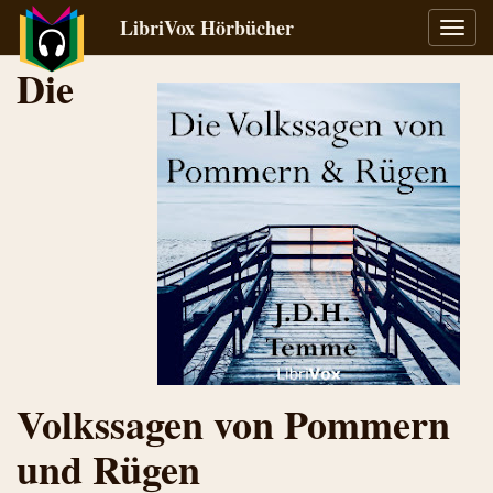
LibriVox Hörbücher
Navig
umsch
Die
Volkssagen von Pommern
und Rügen