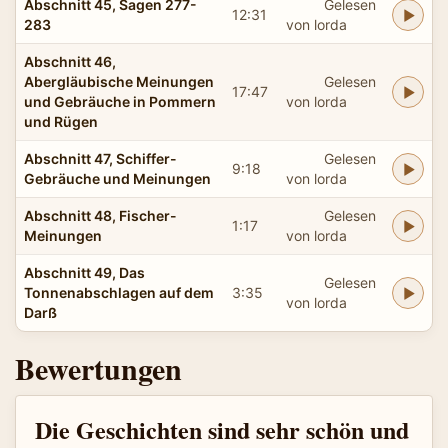
Abschnitt 45, Sagen 277-
Gelesen
12:31
283
von lorda
Abschnitt 46,
Abergläubische Meinungen
Gelesen
17:47
und Gebräuche in Pommern
von lorda
und Rügen
Abschnitt 47, Schiffer-
Gelesen
9:18
Gebräuche und Meinungen
von lorda
Abschnitt 48, Fischer-
Gelesen
1:17
Meinungen
von lorda
Abschnitt 49, Das
Gelesen
Tonnenabschlagen auf dem
3:35
von lorda
Darß
Bewertungen
Die Geschichten sind sehr schön und