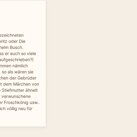
gezeichneten
itz oder Die
helm Busch.
ss er auch so viele
aufgeschrieben?)
ommen nämlich
 so als wären sie
hen der Gebrüder
elt dem Märchen von
 Stiefmutter ähnelt
r verwunschene
r Froschkönig usw..
ch völlig neu für