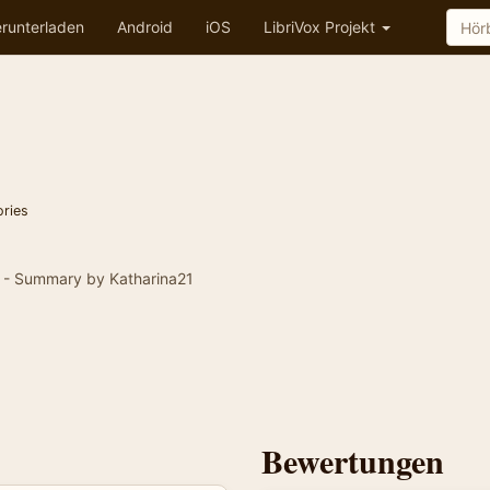
runterladen
Android
iOS
LibriVox Projekt
ories
 - Summary by Katharina21
Bewertungen