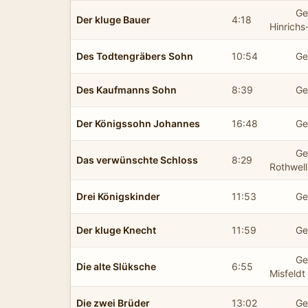
Ge
Der kluge Bauer
4:18
Hinrich
Des Todtengräbers Sohn
10:54
Ge
Des Kaufmanns Sohn
8:39
Ge
Der Königssohn Johannes
16:48
Ge
Ge
Das verwünschte Schloss
8:29
Rothwell
Drei Königskinder
11:53
Ge
Der kluge Knecht
11:59
Ge
Ge
Die alte Slüksche
6:55
Misfeldt
Die zwei Brüder
13:02
Ge