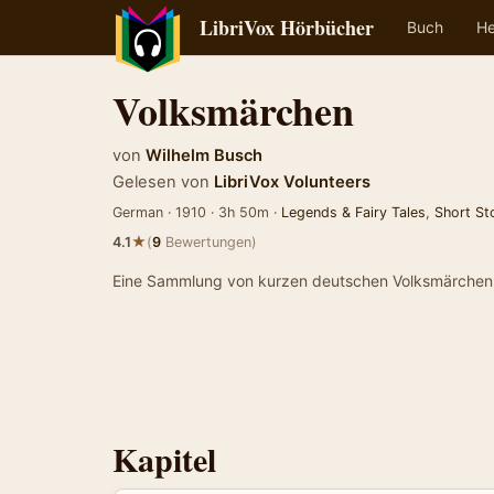
LibriVox Hörbücher
Buch
He
Volksmärchen
von
Wilhelm Busch
Gelesen von
LibriVox Volunteers
German · 1910 · 3h 50m ·
Legends & Fairy Tales
,
Short St
★
4.1
(
9
Bewertungen)
Eine Sammlung von kurzen deutschen Volksmärchen
Kapitel