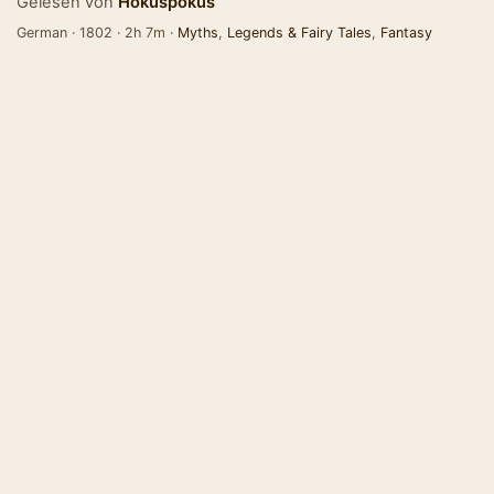
Gelesen von
Hokuspokus
German · 1802 · 2h 7m ·
Myths
,
Legends & Fairy Tales
,
Fantasy