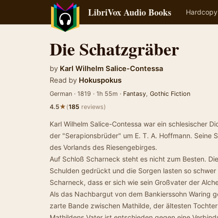
LibriVox Audio Books
Hardcopy
Die Schatzgräber
by
Karl Wilhelm Salice-Contessa
Read by
Hokuspokus
German · 1819 · 1h 55m ·
Fantasy
,
Gothic Fiction
★
4.5
(
185
reviews)
Karl Wilhelm Salice-Contessa war ein schlesischer Di
der "Serapionsbrüder" um E. T. A. Hoffmann. Seine 
des Vorlands des Riesengebirges.
Auf Schloß Scharneck steht es nicht zum Besten. Di
Schulden gedrückt und die Sorgen lasten so schwer
Scharneck, dass er sich wie sein Großvater der Alch
Als das Nachbargut von dem Bankierssohn Waring ge
zarte Bande zwischen Mathilde, der ältesten Tocht
Mathildens Vater ist entschieden gegen eine Verbind