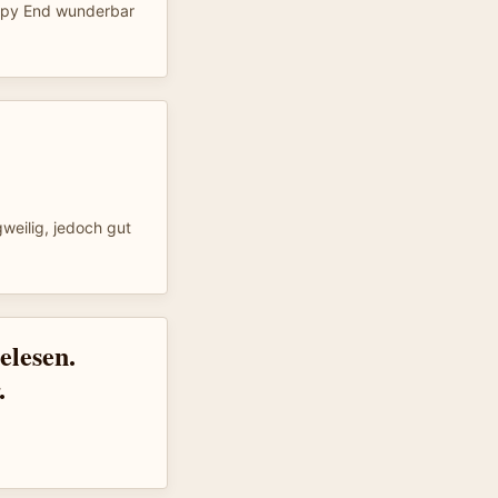
ppy End wunderbar
gweilig, jedoch gut
elesen.
.