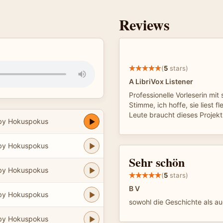
Reviews
(
5
stars)
A LibriVox Listener
Professionelle Vorleserin mi
Stimme, ich hoffe, sie liest fl
Leute braucht dieses Projekt
by Hokuspokus
by Hokuspokus
Sehr schön
by Hokuspokus
(
5
stars)
B V
by Hokuspokus
sowohl die Geschichte als au
by Hokuspokus