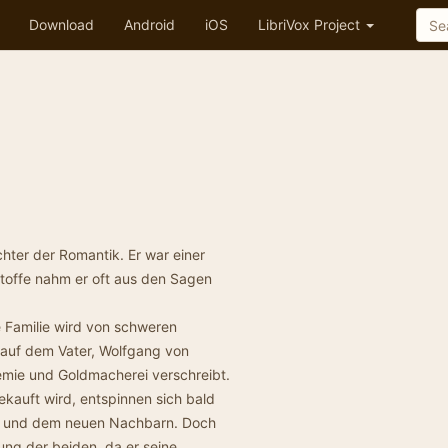
Download
Android
iOS
LibriVox Project
chter der Romantik. Er war einer
Stoffe nahm er oft aus den Sagen
e Familie wird von schweren
 auf dem Vater, Wolfgang von
emie und Goldmacherei verschreibt.
kauft wird, entspinnen sich bald
er und dem neuen Nachbarn. Doch
ung der beiden, da er seine