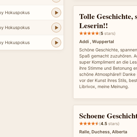
by Hokuspokus
Tolle Geschichte, 
Leserin!!
by Hokuspokus
(
5
stars)
Addi , Wuppertal
by Hokuspokus
Schöne Geschichte, spannend
Spaß gemacht zuzuhören. Auc
super Kompliment an die Les
ihre Stimme und Betonung er
schöne Atmosphäre!! Danke 
vor der Kunst ihres Stils, bes
Librivox, meine Meinung.
Schoene Geschich
(
4.5
stars)
Ralle, Duchess, Alberta