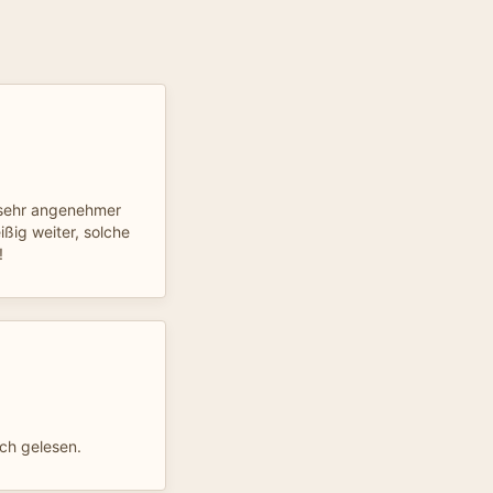
t sehr angenehmer
eißig weiter, solche
!
ch gelesen.