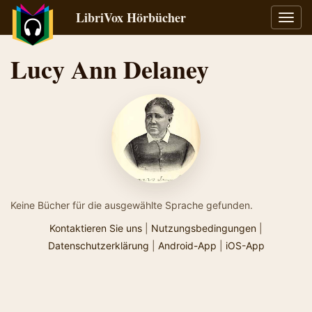
LibriVox Hörbücher
Navig
umsch
Lucy Ann Delaney
Keine Bücher für die ausgewählte Sprache gefunden.
Kontaktieren Sie uns
|
Nutzungsbedingungen
|
Datenschutzerklärung
|
Android-App
|
iOS-App