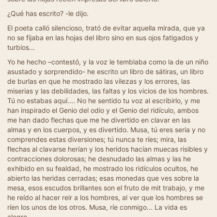
¿Qué has escrito? -le dijo.
El poeta calló silencioso, trató de evitar aquella mirada, que ya
no se fijaba en las hojas del libro sino en sus ojos fatigados y
turbios...
Yo he hecho –contestó, y la voz le temblaba como la de un niño
asustado y sorprendido- he escrito un libro de sátiras, un libro
de burlas en que he mostrado las vilezas y los errores, las
miserias y las debilidades, las faltas y los vicios de los hombres.
Tú no estabas aquí.... No he sentido tu voz al escribirlo, y me
han inspirado el Genio del odio y el Genio del ridículo, ambos
me han dado flechas que me he divertido en clavar en las
almas y en los cuerpos, y es divertido. Musa, tú eres seria y no
comprendes estas diversiones; tú nunca te ríes; mira, las
flechas al clavarse herían y los heridos hacían muecas risibles y
contracciones dolorosas; he desnudado las almas y las he
exhibido en su fealdad, he mostrado los ridículos ocultos, he
abierto las heridas cerradas; esas monedas que ves sobre la
mesa, esos escudos brillantes son el fruto de mit trabajo, y me
he reído al hacer reir a los hombres, al ver que los hombres se
ríen los unos de los otros. Musa, ríe conmigo... La vida es
alegre...