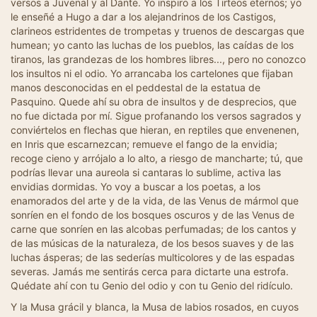
versos a Juvenal y al Dante. Yo inspiro a los Tirteos eternos; yo
le enseñé a Hugo a dar a los alejandrinos de los Castigos,
clarineos estridentes de trompetas y truenos de descargas que
humean; yo canto las luchas de los pueblos, las caídas de los
tiranos, las grandezas de los hombres libres..., pero no conozco
los insultos ni el odio. Yo arrancaba los cartelones que fijaban
manos desconocidas en el peddestal de la estatua de
Pasquino. Quede ahí su obra de insultos y de desprecios, que
no fue dictada por mí. Sigue profanando los versos sagrados y
conviértelos en flechas que hieran, en reptiles que envenenen,
en Inris que escarnezcan; remueve el fango de la envidia;
recoge cieno y arrójalo a lo alto, a riesgo de mancharte; tú, que
podrías llevar una aureola si cantaras lo sublime, activa las
envidias dormidas. Yo voy a buscar a los poetas, a los
enamorados del arte y de la vida, de las Venus de mármol que
sonríen en el fondo de los bosques oscuros y de las Venus de
carne que sonríen en las alcobas perfumadas; de los cantos y
de las músicas de la naturaleza, de los besos suaves y de las
luchas ásperas; de las sederías multicolores y de las espadas
severas. Jamás me sentirás cerca para dictarte una estrofa.
Quédate ahí con tu Genio del odio y con tu Genio del ridículo.
Y la Musa grácil y blanca, la Musa de labios rosados, en cuyos