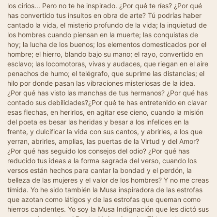
los cirios... Pero no te he inspirado. ¿Por qué te ríes? ¿Por qué
has convertido tus insultos en obra de arte? Tú podrías haber
cantado la vida, el misterio profundo de la vida; la inquietud de
los hombres cuando piensan en la muerte; las conquistas de
hoy; la lucha de los buenos; los elementos domesticados por el
hombre; el hierro, blando bajo su mano; el rayo, convertido en
esclavo; las locomotoras, vivas y audaces, que riegan en el aire
penachos de humo; el telégrafo, que suprime las distancias; el
hilo por donde pasan las vibraciones misteriosas de la idea.
¿Por qué has visto las manchas de tus hermanos? ¿Por qué has
contado sus debilidades?¿Por qué te has entretenido en clavar
esas flechas, en herirlos, en agitar ese cieno, cuando la misión
del poeta es besar las heridas y besar a los infelices en la
frente, y dulcificar la vida con sus cantos, y abrirles, a los que
yerran, abrirles, amplias, las puertas de la Virtud y del Amor?
¿Por qué has seguido los consejos del odio? ¿Por qué has
reducido tus ideas a la forma sagrada del verso, cuando los
versos están hechos para cantar la bondad y el perdón, la
belleza de las mujeres y el valor de los hombres? Y no me creas
tímida. Yo he sido también la Musa inspiradora de las estrofas
que azotan como látigos y de las estrofas que queman como
hierros candentes. Yo soy la Musa Indignación que les dictó sus