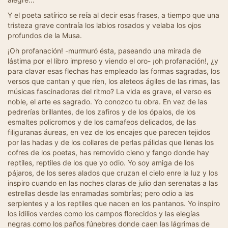
Y el poeta satírico se reía al decir esas frases, a tiempo que una
tristeza grave contraía los labios rosados y velaba los ojos
profundos de la Musa.
¡Oh profanación! -murmuró ésta, paseando una mirada de
lástima por el libro impreso y viendo el oro- ¡oh profanación!, ¿y
para clavar esas flechas has empleado las formas sagradas, los
versos que cantan y que ríen, los aleteos ágiles de las rimas, las
músicas fascinadoras del ritmo? La vida es grave, el verso es
noble, el arte es sagrado. Yo conozco tu obra. En vez de las
pedrerías brillantes, de los zafiros y de los ópalos, de los
esmaltes policromos y de los camafeos delicados, de las
filiguranas áureas, en vez de los encajes que parecen tejidos
por las hadas y de los collares de perlas pálidas que llenas los
cofres de los poetas, has removido cieno y fango donde hay
reptiles, reptiles de los que yo odio. Yo soy amiga de los
pájaros, de los seres alados que cruzan el cielo enre la luz y los
inspiro cuando en las noches claras de julio dan serenatas a las
estrellas desde las enramadas sombrías; pero odio a las
serpientes y a los reptiles que nacen en los pantanos. Yo inspiro
los idilios verdes como los campos florecidos y las elegías
negras como los paños fúnebres donde caen las lágrimas de