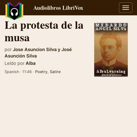
Audiolibros LibriVox
Alter
naveg
La protesta de la
musa
por
Jose Asuncion Silva
y
José
Asunción Silva
Leído por
Alba
Spanish · 11:46 ·
Poetry
,
Satire