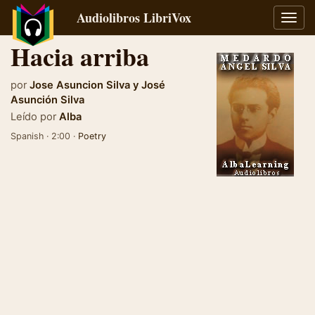
Audiolibros LibriVox
Alter
naveg
Hacia arriba
por
Jose Asuncion Silva
y
José
Asunción Silva
Leído por
Alba
Spanish · 2:00 ·
Poetry