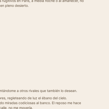
s fugitivos en París, a media noche o al amanecer, no
en pleno desierto.
ntándome a otros rivales que también lo desean.
es, regleteando de luz el ébano del cielo.
do miradas codiciosas al banco. El reposo me hace
calle, no me movería.