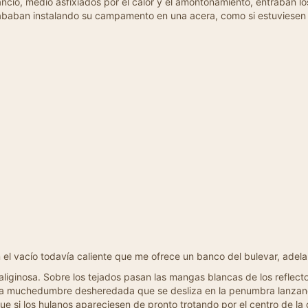
ancio, medio asfixiados por el calor y el amontonamiento, entraban lo
cababan instalando su campamento en una acera, como si estuviesen 
l vacío todavía caliente que me ofrece un banco del bulevar, adela
liginosa. Sobre los tejados pasan las mangas blancas de los reflector
 a la muchedumbre desheredada que se desliza en la penumbra lanzan
que si los hulanos apareciesen de pronto trotando por el centro de la 