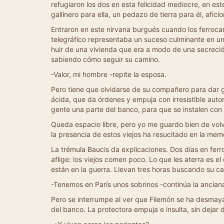
refugiaron los dos en esta felicidad mediocre, en es
gallinero para ella, un pedazo de tierra para él, afic
Entraron en este nirvana burgués cuando los ferroca
telegráfico representaba un suceso culminante en una
huir de una vivienda que era a modo de una secreci
sabiendo cómo seguir su camino.
-Valor, mi hombre -repite la esposa.
Pero tiene que olvidarse de su compañero para dar gr
ácida, que da órdenes y empuja con irresistible auto
gente una parte del banco, para que se instalen con 
Queda espacio libre, pero yo me guardo bien de vol
la presencia de estos viejos ha resucitado en la mem
La trémula Baucis da explicaciones. Dos días en ferro
aflige: los viejos comen poco. Lo que les aterra es e
están en la guerra. Llevan tres horas buscando su c
-Tenemos en París unos sobrinos -continúa la ancian
Pero se interrumpe al ver que Filemón se ha desmay
del banco. La protectora empuja e insulta, sin dejar 