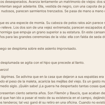
tos desesperados. Avanza lentamente un matrimonio de viejos: dos s
tentan seguir adelante. Ella, vestida de negro, con una capota de plu
y nudosos, parecen sarmientos trenzados. Se pasa de mano a mano un
e, que es una especie de momia. Su cabeza de pelos ralos aún parec
uro relieve. Los dos son de una vejez extremada; parecen escapados
ormiga que empuja un grano superior a su estatura. En este cansancio
 para las grandes ceremonias de la vida: ella con falda de seda dura
y luego se desploma sobre este asiento improvisado.
esplumada se agita con el hipo que precede al llanto.
uerzo!
 lágrimas. Se adivina que en la casa que dejaron a sus espaldas era e
el peso de la maleta, acaricia las mejillas del viejo. Es un gesto ma
edio siglo. ¡Quién sabe! ¡La guerra ha despertado tantas cosas que
presentan ciento setenta años. Son Filemón y Baucis, que acaban de v
d que han ido a pasar el resto de su existencia en el campo, dejándos
os tenderos; tal vez ganó él su retiro en una oficina. Cuando no exis