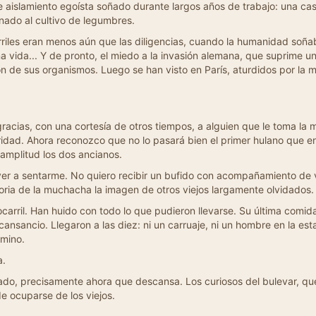
te aislamiento egoísta soñado durante largos años de trabajo: una cas
ionado al cultivo de legumbres.
rriles eran menos aún que las diligencias, cuando la humanidad soña
 vida... Y de pronto, el miedo a la invasión alemana, que suprime u
ón de sus organismos. Luego se han visto en París, aturdidos por l
acias, con una cortesía de otros tiempos, a alguien que le toma la ma
ridad. Ahora reconozco que no lo pasará bien el primer hulano que e
amplitud los dos ancianos.
ver a sentarme. No quiero recibir un bufido con acompañamiento d
oria de la muchacha la imagen de otros viejos largamente olvidados.
carril. Han huido con todo lo que pudieron llevarse. Su última comida 
l cansancio. Llegaron a las diez: ni un carruaje, ni un hombre en la e
amino.
a.
ado, precisamente ahora que descansa. Los curiosos del bulevar, qu
de ocuparse de los viejos.