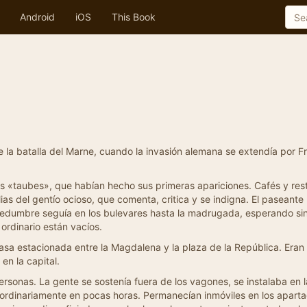
Android
iOS
This Book
e la batalla del Marne, cuando la invasión alemana se extendía por Fr
s «taubes», que habían hecho sus primeras apariciones. Cafés y res
lias del gentío ocioso, que comenta, critica y se indigna. El pasean
uchedumbre seguía en los bulevares hasta la madrugada, esperando s
ordinario están vacíos.
asa estacionada entre la Magdalena y la plaza de la República. Eran
n la capital.
sonas. La gente se sostenía fuera de los vagones, se instalaba en l
o ordinariamente en pocas horas. Permanecían inmóviles en los aparta