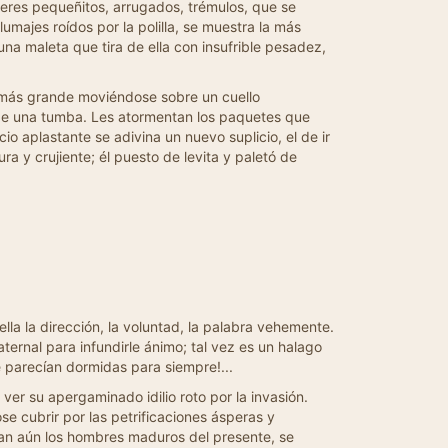
eres pequeñitos, arrugados, trémulos, que se
majes roídos por la polilla, se muestra la más
a maleta que tira de ella con insufrible pesadez,
e más grande moviéndose sobre un cuello
 de una tumba. Les atormentan los paquetes que
 aplastante se adivina un nuevo suplicio, el de ir
 y crujiente; él puesto de levita y paletó de
lla la dirección, la voluntad, la palabra vehemente.
ternal para infundirle ánimo; tal vez es un halago
 parecían dormidas para siempre!...
er su apergaminado idilio roto por la invasión.
e cubrir por las petrificaciones ásperas y
tían aún los hombres maduros del presente, se