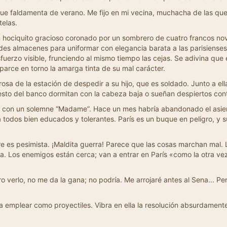
nue faldamenta de verano. Me fijo en mi vecina, muchacha de las que
telas.
 un hociquito gracioso coronado por un sombrero de cuatro francos nov
ndes almacenes para uniformar con elegancia barata a las parisiense
fuerzo visible, frunciendo al mismo tiempo las cejas. Se adivina que
arce en torno la amarga tinta de su mal carácter.
sa de la estación de despedir a su hijo, que es soldado. Junto a ell
resto del banco dormitan con la cabeza baja o sueñan despiertos con
da con un solemne “Madame”. Hace un mes habría abandonado el asient
a todos bien educados y tolerantes. París es un buque en peligro, y s
 es pesimista. ¡Maldita guerra! Parece que las cosas marchan mal. Le 
 Los enemigos están cerca; van a entrar en París «como la otra vez
ro verlo, no me da la gana; no podría. Me arrojaré antes al Sena... P
 emplear como proyectiles. Vibra en ella la resolución absurdamente