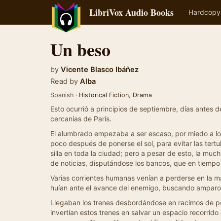
LibriVox Audio Books
Hardcopy
Un beso
by
Vicente Blasco Ibáñez
Read by
Alba
Spanish ·
Historical Fiction
,
Drama
Esto ocurrió a principios de septiembre, días antes d
cercanías de París.
El alumbrado empezaba a ser escaso, por miedo a lo
poco después de ponerse el sol, para evitar las tertu
silla en toda la ciudad; pero a pesar de esto, la m
de noticias, disputándose los bancos, que en tiempo 
Varias corrientes humanas venían a perderse en la m
huían ante el avance del enemigo, buscando amparo e
Llegaban los trenes desbordándose en racimos de per
invertían estos trenes en salvar un espacio recorrid