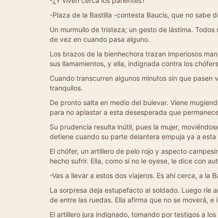
-¿Y viven cerca los parientes?
-Plaza de la Bastilla -contesta Baucis, que no sabe d
Un murmullo de tristeza; un gesto de lástima. Todos m
de vez en cuando pasa alguno.
Los brazos de la bienhechora trazan imperiosos mano
sus llamamientos, y ella, indignada contra los chófers
Cuando transcurren algunos minutos sin que pasen veh
tranquilos.
De pronto salta en medio del bulevar. Viene mugiend
para no aplastar a esta desesperada que permanece i
Su prudencia resulta inútil, pues la mujer, moviéndos
detiene cuando su parte delantera empuja ya a esta 
El chófer, un artillero de pelo rojo y aspecto campes
hecho sufrir. Ella, como si no le oyese, le dice con au
-Vas a llevar a estos dos viajeros. Es ahí cerca, a la Ba
La sorpresa deja estupefacto al soldado. Luego ríe an
de entre las ruedas. Ella afirma que no se moverá, e 
El artillero jura indignado, tomando por testigos a los 