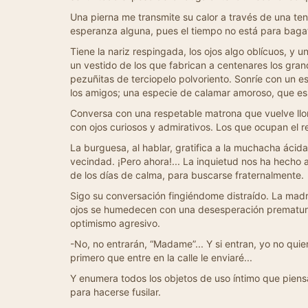
Una pierna me transmite su calor a través de una te
esperanza alguna, pues el tiempo no está para baga
Tiene la nariz respingada, los ojos algo oblícuos, y
un vestido de los que fabrican a centenares los gra
pezuñitas de terciopelo polvoriento. Sonríe con un es
los amigos; una especie de calamar amoroso, que esp
Conversa con una respetable matrona que vuelve lloro
con ojos curiosos y admirativos. Los que ocupan el 
La burguesa, al hablar, gratifica a la muchacha áci
vecindad. ¡Pero ahora!... La inquietud nos ha hecho 
de los días de calma, para buscarse fraternalmente.
Sigo su conversación fingiéndome distraído. La madre
ojos se humedecen con una desesperación prematura.
optimismo agresivo.
-No, no entrarán, “Madame”... Y si entran, yo no quie
primero que entre en la calle le enviaré...
Y enumera todos los objetos de uso íntimo que piensa
para hacerse fusilar.