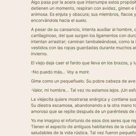
Algo pasa por la acera que interrumpe estos propósi
detienen un momento, respiran con avidez, gimen e in
animosa. Es enjuta y obscura; sus miembros, flacos 
encorvándola hacia el suelo.
A pesar de su cansancio, intenta auxiliar al hombr
cartilaginoso, del que surgen los ligamentos con d
intentan arrastrar; caminan tambaleándose, como la h
vestidos con las ropas guardadas durante muchos años
invierno.
El viejo deja caer el fardo que lleva en los brazos, 
-No puedo más... Voy a morir.
Gime como un pequeñuelo. Su pobre cabeza de ave d
-Valor, mi hombre... Tal vez no estamos lejos. ¡Un esf
La viejecita quiere mostrarse enérgica y contiene sus
Su diestra escamosa, abandonando a la otra mano todo 
amoroso que se repite después de un paréntesis de m
Yo me imagino el infortunio de esos dos seres que re
Tienen el aspecto de antiguos habitantes de la ciuda
saludables de la vida rústica. Tal vez fueron pequeñ